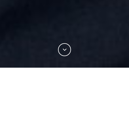
Weil Denim nach wie vor zu den beliebtesten
Stoffen der Welt gehört, war es nur eine Frage der
Zeit, bis Marken damit begannen, eine
Hochleistungsfaser wie Merinowolle in ihren Denim
zu integrieren.