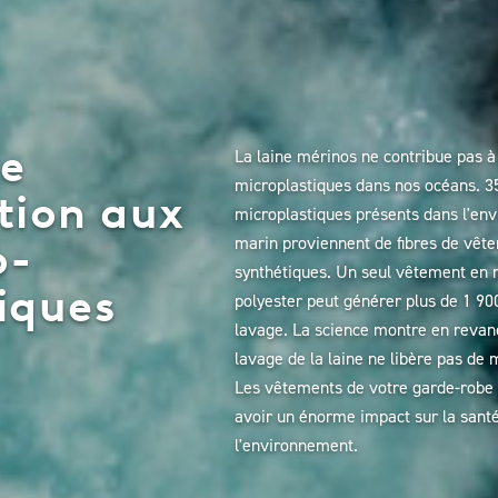
de
La laine mérinos ne contribue pas à 
microplastiques dans nos océans. 3
tion aux
microplastiques présents dans l'en
marin proviennent de fibres de vêt
o-
synthétiques. Un seul vêtement en 
iques
polyester peut générer plus de 1 90
lavage. La science montre en revan
lavage de la laine ne libère pas de 
Les vêtements de votre garde-robe
avoir un énorme impact sur la sant
l'environnement.