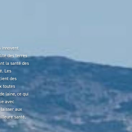
s innovent
ité des terres
ant la santé des
é. Les
cient des
x toutes
e laine, ce qui
nie avec
 laisser aux
illeure santé.