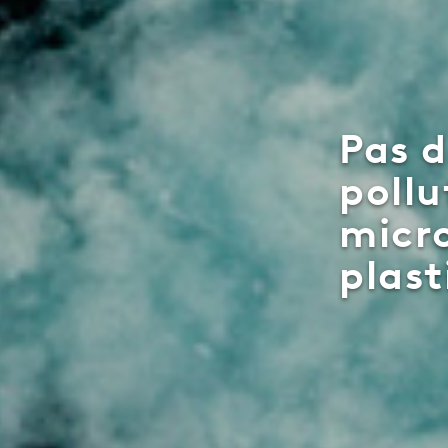
Pas 
pollu
micr
plast