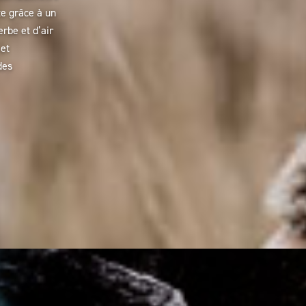
te grâce à un
erbe et d’air
 et
des