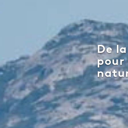
De la
pour 
natu