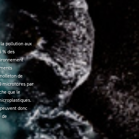
la pollution aux
5 % des
vironnement
ements
molleton de
0 microfibres par
che que le
microplastiques.
 peuvent donc
é de