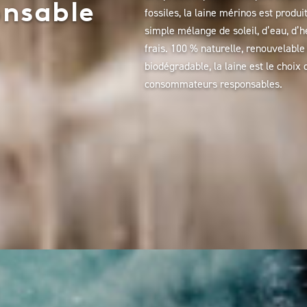
onsable
fossiles, la laine mérinos est produi
simple mélange de soleil, d’eau, d’h
frais. 100 % naturelle, renouvelable
biodégradable, la laine est le choix 
consommateurs responsables.