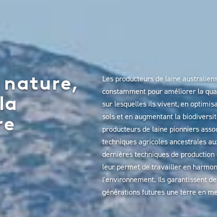
 nature,
Les producteurs de laine australien
constamment pour améliorer la qual
la
sur lesquelles ils vivent, en optimis
sols et en augmentant la biodiversit
re
producteurs de laine pionniers asso
techniques agricoles ancestrales au
dernières techniques de production d
leur permet de travailler en harmo
l'environnement. Ils garantissent de
générations futures une terre en me