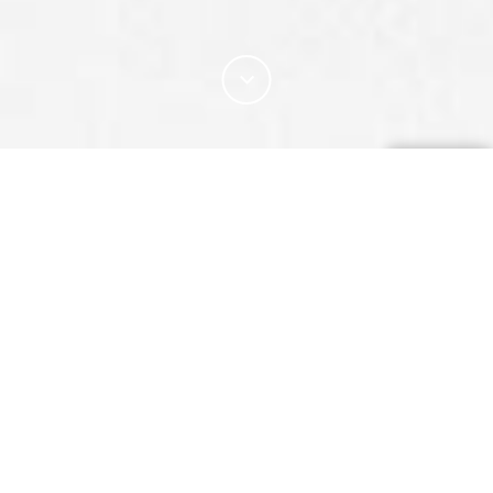
Agendo come una seconda pelle, gli indumenti
senza cuciture in lana Merino consentono maggior
comfort e versatilità insieme ad una migliore
protezione.