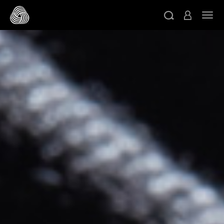
スキップする
ト