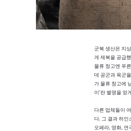
군복 생산은 지상군
게 제복을 공급했
물류 창고엔 푸른
데 공군과 육군을
가 물류 창고에 
이’란 별명을 얻
다른 업체들이 
다. 그 결과 하
오페라, 영화, 