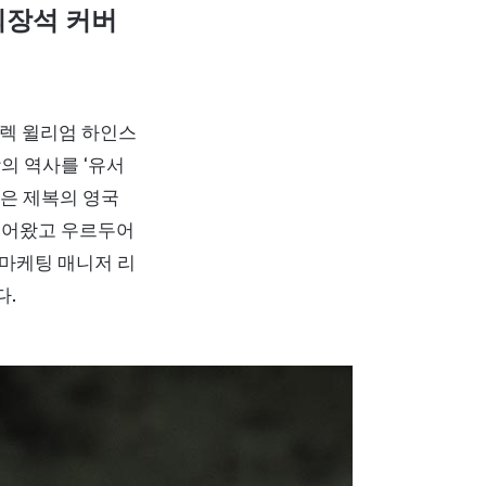
의장석 커버
멜렉 윌리엄 하인스
공장의 역사를 ‘유서
붉은 제복의 영국
 들어왔고 우르두어
고 마케팅 매니저 리
다.