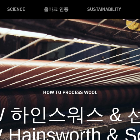
SCIENCE
울마크 인증
SUSTAINABILITY
HOW TO PROCESS WOOL
W 하인스워스 & 
 Hainsworth & S