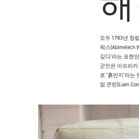
해
모두 1783년 
워스(Abimelec
깊다’라는 표현만
군인은 아프리카 
로 ‘흙먼지’라는 
엄 콘린(Liam 