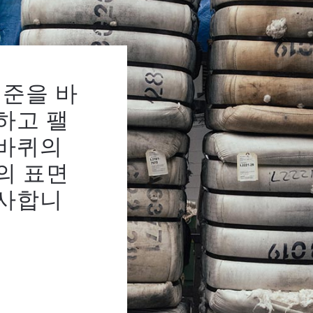
기준을 바
하고 팰
니바퀴의
의 표면
검사합니