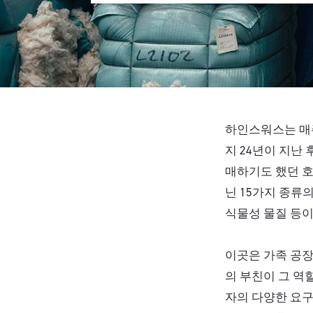
하인스워스는 매주 
지 24년이 지난 
매하기도 했던 호
닌 15가지 종류
식물성 물질 등이
이곳은 가족 공장
의 부친이 그 역
자의 다양한 요구