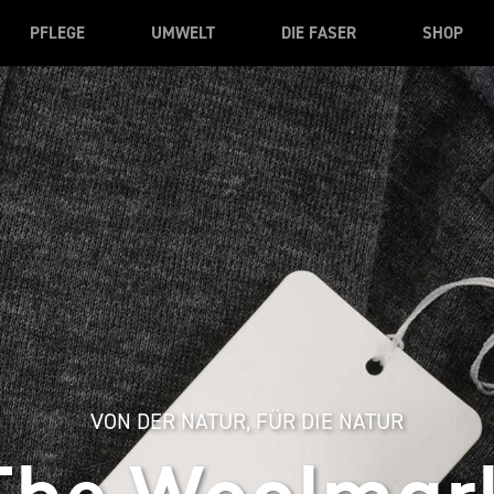
PFLEGE
UMWELT
DIE FASER
SHOP
VON DER NATUR, FÜR DIE NATUR
The Woolmar