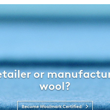
retailer or manufactu
wool?
Become Woolmark Certified
Right Arro