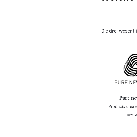
Die drei wesent
Pure ne
Products crea
new w