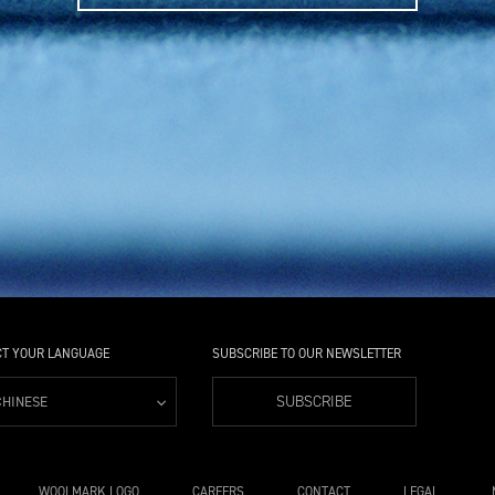
CT YOUR LANGUAGE
SUBSCRIBE TO OUR NEWSLETTER
SUBSCRIBE
CHINESE
WOOLMARK LOGO
CAREERS
CONTACT
LEGAL