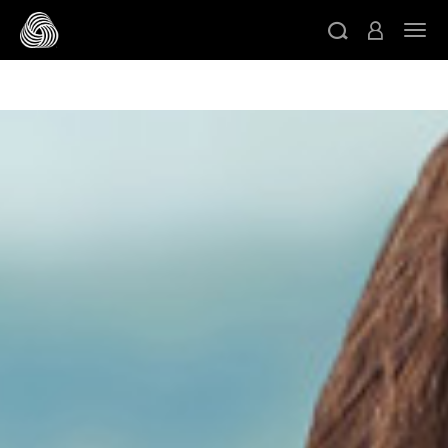
/* Google domain verification */
/* Pinterest domain
ト
verification */
/* Facebook domain verification */
スキップする