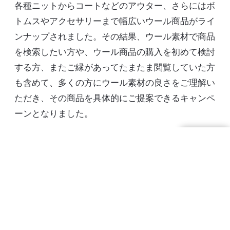
各種ニットからコートなどのアウター、さらにはボ
トムスやアクセサリーまで幅広いウール商品がライ
ンナップされました。その結果、ウール素材で商品
を検索したい方や、ウール商品の購入を初めて検討
する方、またご縁があってたまたま閲覧していた方
も含めて、多くの方にウール素材の良さをご理解い
ただき、その商品を具体的にご提案できるキャンペ
ーンとなりました。
当社と「Rakuten Fashion」が共同でキャンペーンを
実施するのは、今年で3回目になります。「両社が
一緒に取り組むことで、ファッションに敏感なお客
さまに本来のウールの持つ魅力や、素材の特徴など
をお伝えしながら、豊富な品揃えでウール商品をご
紹介することができました。過去３年間のザ・ウー