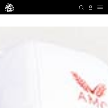
/* Google domain verification */
/* Pinterest domain
ト
verification */
/* Facebook domain verification */
スキップする